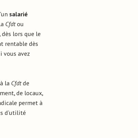
u’un
salarié
la
Cfdt
ou
 dès lors que le
t rentable dès
i vous avez
 à la
Cfdt
de
ement, de locaux,
yndicale permet à
 d’utilité