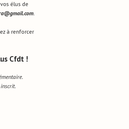
 vos élus de
ctra@gmail.com
.
ez à renforcer
us Cfdt !
émentaire.
nscrit.