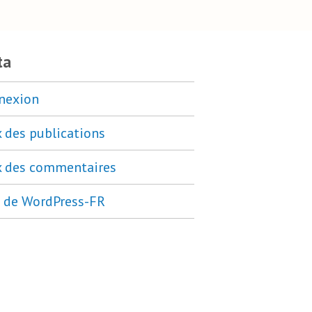
ta
nexion
x des publications
x des commentaires
e de WordPress-FR