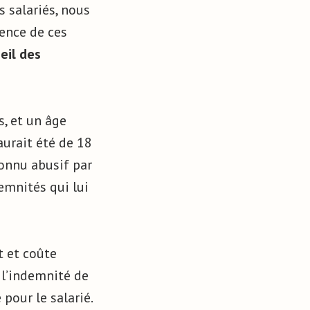
s salariés, nous
ence de ces
eil des
, et un âge
aurait été de 18
connu abusif par
emnités qui lui
t et coûte
 l’indemnité de
pour le salarié.